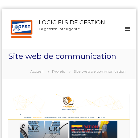
A
l
LOGICIELS DE GESTION
l
La gestion intelligente.
e
r
a
u
Site web de communication
c
o
n
Accueil
Projets
Site web de communication
t
e
n
u