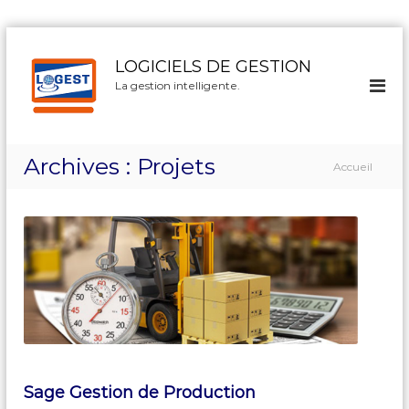
A
l
LOGICIELS DE GESTION
l
La gestion intelligente.
e
r
a
u
Archives :
Projets
Accueil
c
o
n
t
e
n
u
Sage Gestion de Production